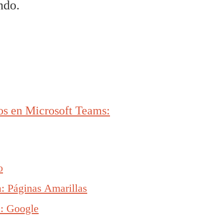
ndo.
os en Microsoft Teams:
o
ea: Páginas Amarillas
a: Google