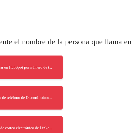
te el nombre de la persona que llama en l
r en HubSpot por número de t...
 de teléfono de Discord: cómo...
de correo electrónico de Linke...